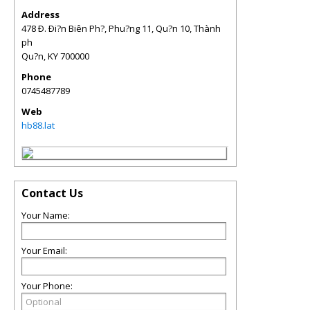
Address
478 Ð. Ði?n Biên Ph?, Phu?ng 11, Qu?n 10, Thành
ph
Qu?n
,
KY
700000
Phone
0745487789
Web
hb88.lat
Contact Us
Your Name:
Your Email:
Your Phone: